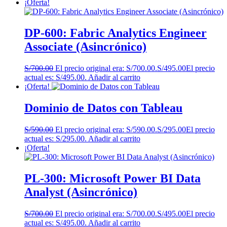
¡Oferta!
DP-600: Fabric Analytics Engineer
Associate (Asincrónico)
S/
700.00
El precio original era: S/700.00.
S/
495.00
El precio
actual es: S/495.00.
Añadir al carrito
¡Oferta!
Dominio de Datos con Tableau
S/
590.00
El precio original era: S/590.00.
S/
295.00
El precio
actual es: S/295.00.
Añadir al carrito
¡Oferta!
PL-300: Microsoft Power BI Data
Analyst (Asincrónico)
S/
700.00
El precio original era: S/700.00.
S/
495.00
El precio
actual es: S/495.00.
Añadir al carrito