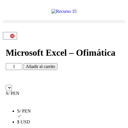
0
Microsoft Excel – Ofimática
Añadir al carrito
S/ PEN
S/ PEN
$ USD