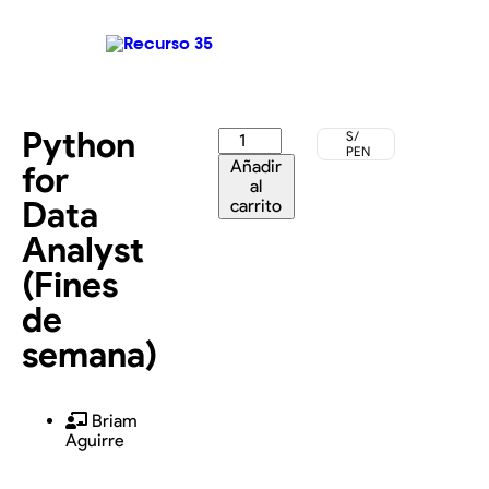
Python
S/
PEN
Añadir
for
al
Data
carrito
Analyst
(Fines
de
semana)
Briam
Aguirre