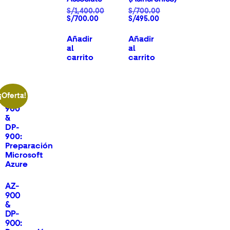
S/
1,400.00
S/
700.00
S/
700.00
S/
495.00
Añadir
Añadir
al
al
carrito
carrito
¡Oferta!
AZ-
900
&
DP-
900: