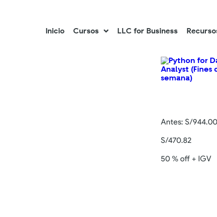
Inicio
Cursos
LLC for Business
Recurso
Antes:
S/
944.0
S/
470.82
50 % off + IGV