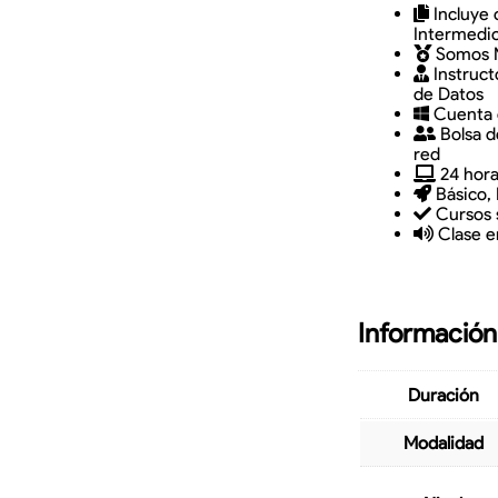
Incluye 
Intermedio
Somos M
Instruct
de Datos
Cuenta 
Bolsa d
red
24 hor
Básico,
Cursos 
Clase e
Información
Duración
Modalidad