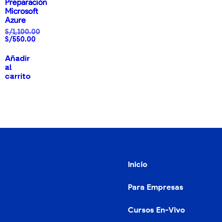
Preparación
Microsoft
Azure
S/
1,100.00
S/
550.00
Añadir
al
carrito
Inicio
Para Empresas
Cursos En-Vivo