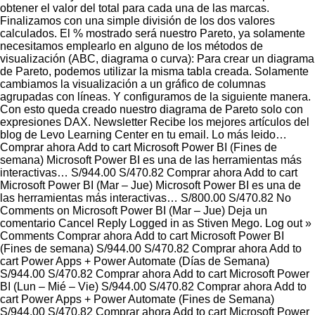
obtener el valor del total para cada una de las marcas.
Finalizamos con una simple división de los dos valores
calculados. El % mostrado será nuestro Pareto, ya solamente
necesitamos emplearlo en alguno de los métodos de
visualización (ABC, diagrama o curva): Para crear un diagrama
de Pareto, podemos utilizar la misma tabla creada. Solamente
cambiamos la visualización a un gráfico de columnas
agrupadas con líneas. Y configuramos de la siguiente manera.
Con esto queda creado nuestro diagrama de Pareto solo con
expresiones DAX. Newsletter Recibe los mejores artículos del
blog de Levo Learning Center en tu email. Lo más leido…
Comprar ahora Add to cart Microsoft Power BI (Fines de
semana) Microsoft Power BI es una de las herramientas más
interactivas… S/944.00 S/470.82 Comprar ahora Add to cart
Microsoft Power BI (Mar – Jue) Microsoft Power BI es una de
las herramientas más interactivas… S/800.00 S/470.82 No
Comments on Microsoft Power BI (Mar – Jue) Deja un
comentario Cancel Reply Logged in as Stiven Mego. Log out »
Comments Comprar ahora Add to cart Microsoft Power BI
(Fines de semana) S/944.00 S/470.82 Comprar ahora Add to
cart Power Apps + Power Automate (Días de Semana)
S/944.00 S/470.82 Comprar ahora Add to cart Microsoft Power
BI (Lun – Mié – Vie) S/944.00 S/470.82 Comprar ahora Add to
cart Power Apps + Power Automate (Fines de Semana)
S/944.00 S/470.82 Comprar ahora Add to cart Microsoft Power