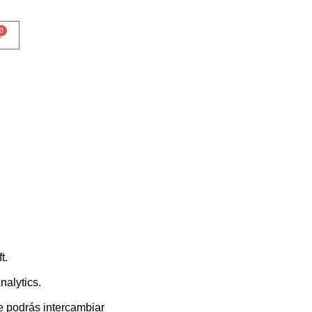
0
t.
nalytics.
 podrás intercambiar