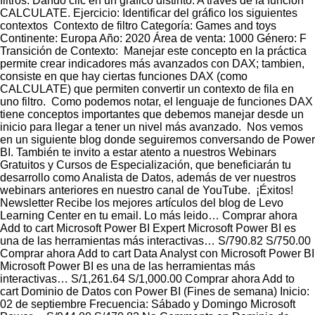
filtros. Dando clic en un gráfico distinto. A través de la función
CALCULATE. Ejercicio: Identificar del gráfico los siguientes
contextos Contexto de filtro Categoría: Games and toys
Continente: Europa Año: 2020 Área de venta: 1000 Género: F
Transición de Contexto: Manejar este concepto en la práctica
permite crear indicadores más avanzados con DAX; tambien,
consiste en que hay ciertas funciones DAX (como
CALCULATE) que permiten convertir un contexto de fila en
uno filtro. Como podemos notar, el lenguaje de funciones DAX
tiene conceptos importantes que debemos manejar desde un
inicio para llegar a tener un nivel más avanzado. Nos vemos
en un siguiente blog donde seguiremos conversando de Power
BI. También te invito a estar atento a nuestros Webinars
Gratuitos y Cursos de Especialización, que beneficiarán tu
desarrollo como Analista de Datos, además de ver nuestros
webinars anteriores en nuestro canal de YouTube. ¡Éxitos!
Newsletter Recibe los mejores artículos del blog de Levo
Learning Center en tu email. Lo más leido… Comprar ahora
Add to cart Microsoft Power BI Expert Microsoft Power BI es
una de las herramientas más interactivas… S/790.82 S/750.00
Comprar ahora Add to cart Data Analyst con Microsoft Power BI
Microsoft Power BI es una de las herramientas más
interactivas… S/1,261.64 S/1,000.00 Comprar ahora Add to
cart Dominio de Datos con Power BI (Fines de semana) Inicio:
02 de septiembre Frecuencia: Sábado y Domingo Microsoft