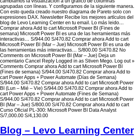
cambiamos la visualización a un gráfico de columnas
agrupadas con líneas. Y configuramos de la siguiente manera.
Con esto queda creado nuestro diagrama de Pareto solo con
expresiones DAX. Newsletter Recibe los mejores artículos del
blog de Levo Learning Center en tu email. Lo más leido…
Comprar ahora Add to cart Microsoft Power BI (Fines de
semana) Microsoft Power BI es una de las herramientas más
interactivas… S/944.00 S/470.82 Comprar ahora Add to cart
Microsoft Power BI (Mar – Jue) Microsoft Power BI es una de
las herramientas más interactivas… S/800.00 S/470.82 No
Comments on Microsoft Power BI (Mar – Jue) Deja un
comentario Cancel Reply Logged in as Stiven Mego. Log out »
Comments Comprar ahora Add to cart Microsoft Power BI
(Fines de semana) S/944.00 S/470.82 Comprar ahora Add to
cart Power Apps + Power Automate (Días de Semana)
S/944.00 S/470.82 Comprar ahora Add to cart Microsoft Power
BI (Lun – Mié – Vie) S/944.00 S/470.82 Comprar ahora Add to
cart Power Apps + Power Automate (Fines de Semana)
S/944.00 S/470.82 Comprar ahora Add to cart Microsoft Power
BI (Mar – Jue) S/800.00 S/470.82 Comprar ahora Add to cart
Curso Oficial PL-300: Microsoft Power BI Data Analyst
S/7,000.00 S/4,130.00
Blog – Levo Learning Center