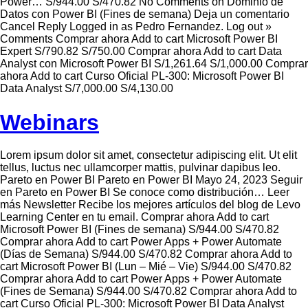
Power… S/944.00 S/470.82 No Comments on Dominio de
Datos con Power BI (Fines de semana) Deja un comentario
Cancel Reply Logged in as Pedro Fernandez. Log out »
Comments Comprar ahora Add to cart Microsoft Power BI
Expert S/790.82 S/750.00 Comprar ahora Add to cart Data
Analyst con Microsoft Power BI S/1,261.64 S/1,000.00 Comprar
ahora Add to cart Curso Oficial PL-300: Microsoft Power BI
Data Analyst S/7,000.00 S/4,130.00
Webinars
Lorem ipsum dolor sit amet, consectetur adipiscing elit. Ut elit
tellus, luctus nec ullamcorper mattis, pulvinar dapibus leo.
Pareto en Power BI Pareto en Power BI Mayo 24, 2023 Seguir
en Pareto en Power BI Se conoce como distribución… Leer
más Newsletter Recibe los mejores artículos del blog de Levo
Learning Center en tu email. Comprar ahora Add to cart
Microsoft Power BI (Fines de semana) S/944.00 S/470.82
Comprar ahora Add to cart Power Apps + Power Automate
(Días de Semana) S/944.00 S/470.82 Comprar ahora Add to
cart Microsoft Power BI (Lun – Mié – Vie) S/944.00 S/470.82
Comprar ahora Add to cart Power Apps + Power Automate
(Fines de Semana) S/944.00 S/470.82 Comprar ahora Add to
cart Curso Oficial PL-300: Microsoft Power BI Data Analyst