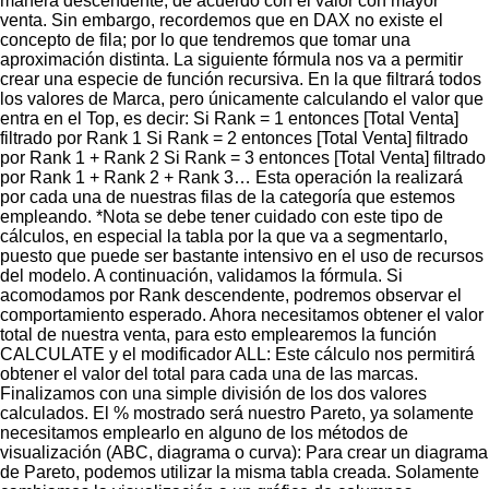
manera descendente, de acuerdo con el valor con mayor
venta. Sin embargo, recordemos que en DAX no existe el
concepto de fila; por lo que tendremos que tomar una
aproximación distinta. La siguiente fórmula nos va a permitir
crear una especie de función recursiva. En la que filtrará todos
los valores de Marca, pero únicamente calculando el valor que
entra en el Top, es decir: Si Rank = 1 entonces [Total Venta]
filtrado por Rank 1 Si Rank = 2 entonces [Total Venta] filtrado
por Rank 1 + Rank 2 Si Rank = 3 entonces [Total Venta] filtrado
por Rank 1 + Rank 2 + Rank 3… Esta operación la realizará
por cada una de nuestras filas de la categoría que estemos
empleando. *Nota se debe tener cuidado con este tipo de
cálculos, en especial la tabla por la que va a segmentarlo,
puesto que puede ser bastante intensivo en el uso de recursos
del modelo. A continuación, validamos la fórmula. Si
acomodamos por Rank descendente, podremos observar el
comportamiento esperado. Ahora necesitamos obtener el valor
total de nuestra venta, para esto emplearemos la función
CALCULATE y el modificador ALL: Este cálculo nos permitirá
obtener el valor del total para cada una de las marcas.
Finalizamos con una simple división de los dos valores
calculados. El % mostrado será nuestro Pareto, ya solamente
necesitamos emplearlo en alguno de los métodos de
visualización (ABC, diagrama o curva): Para crear un diagrama
de Pareto, podemos utilizar la misma tabla creada. Solamente