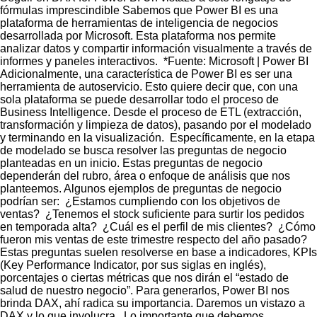
fórmulas imprescindible Sabemos que Power BI es una
plataforma de herramientas de inteligencia de negocios
desarrollada por Microsoft. Esta plataforma nos permite
analizar datos y compartir información visualmente a través de
informes y paneles interactivos. *Fuente: Microsoft | Power BI
Adicionalmente, una característica de Power BI es ser una
herramienta de autoservicio. Esto quiere decir que, con una
sola plataforma se puede desarrollar todo el proceso de
Business Intelligence. Desde el proceso de ETL (extracción,
transformación y limpieza de datos), pasando por el modelado
y terminando en la visualización. Específicamente, en la etapa
de modelado se busca resolver las preguntas de negocio
planteadas en un inicio. Estas preguntas de negocio
dependerán del rubro, área o enfoque de análisis que nos
planteemos. Algunos ejemplos de preguntas de negocio
podrían ser: ¿Estamos cumpliendo con los objetivos de
ventas? ¿Tenemos el stock suficiente para surtir los pedidos
en temporada alta? ¿Cuál es el perfil de mis clientes? ¿Cómo
fueron mis ventas de este trimestre respecto del año pasado?
Estas preguntas suelen resolverse en base a indicadores, KPIs
(Key Performance Indicator, por sus siglas en inglés),
porcentajes o ciertas métricas que nos dirán el “estado de
salud de nuestro negocio”. Para generarlos, Power BI nos
brinda DAX, ahí radica su importancia. Daremos un vistazo a
DAX y lo que involucra. Lo importante que debemos