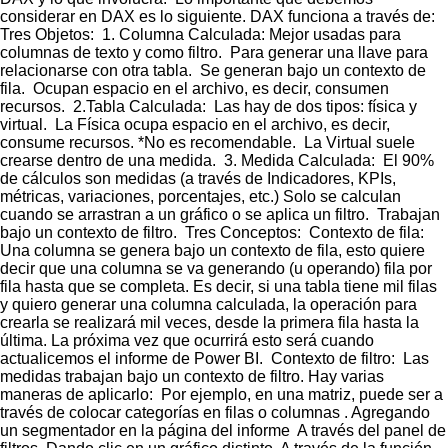
considerar en DAX es lo siguiente. DAX funciona a través de:
Tres Objetos: 1. Columna Calculada: Mejor usadas para
columnas de texto y como filtro. Para generar una llave para
relacionarse con otra tabla. Se generan bajo un contexto de
fila. Ocupan espacio en el archivo, es decir, consumen
recursos. 2.Tabla Calculada: Las hay de dos tipos: física y
virtual. La Física ocupa espacio en el archivo, es decir,
consume recursos. *No es recomendable. La Virtual suele
crearse dentro de una medida. 3. Medida Calculada: El 90%
de cálculos son medidas (a través de Indicadores, KPIs,
métricas, variaciones, porcentajes, etc.) Solo se calculan
cuando se arrastran a un gráfico o se aplica un filtro. Trabajan
bajo un contexto de filtro. Tres Conceptos: Contexto de fila:
Una columna se genera bajo un contexto de fila, esto quiere
decir que una columna se va generando (u operando) fila por
fila hasta que se completa. Es decir, si una tabla tiene mil filas
y quiero generar una columna calculada, la operación para
crearla se realizará mil veces, desde la primera fila hasta la
última. La próxima vez que ocurrirá esto será cuando
actualicemos el informe de Power BI. Contexto de filtro: Las
medidas trabajan bajo un contexto de filtro. Hay varias
maneras de aplicarlo: Por ejemplo, en una matriz, puede ser a
través de colocar categorías en filas o columnas . Agregando
un segmentador en la página del informe A través del panel de